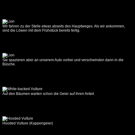
Camp
-
Fringilla
01.10.2017
Wir fahren zu der Stelle etwas abseits des Hauptweges. Als wir ankommen,
sind die Löwen mit dem Frühstück bereits fertig.
Fringilla
-
Kapishya
02.10.2017
Kapishya
Sie spazieren aber an unserem Auto vorbei und verschwinden dann in die
Büsche.
03.10.2017
Kapishya
-
Buffalo
Camp
Auf den Bäumen warten schon die Geier auf ihren Anteil.
04.10.2017
Buffalo
Camp
05.10.2017
Hooded Vulture (Kappengeier)
Buffalo
Camp