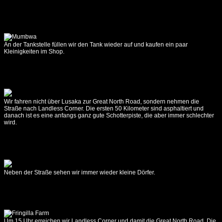
Valley
Camp
-
Bridge
Camp
An der Tankstelle füllen wir den Tank wieder auf und kaufen ein paar
Kleinigkeiten im Shop.
14.10.2017
Bridge
Camp
-
Lusaka
Wir fahren nicht über Lusaka zur Great North Road, sondern nehmen die
Straße nach Landless Corner. Die ersten 50 Kilometer sind asphaltiert und
15.10.2017
danach ist es eine anfangs ganz gute Schotterpiste, die aber immer schlechter
Lusaka
wird.
-
Lower
Zambezi
16.10.2017
Neben der Straße sehen wir immer wieder kleine Dörfer.
Lower
Zambezi
17.10.2017
Lower
Zambezi
Um 15 Uhr erreichen wir Landless Corner und damit die Great North Road. Die