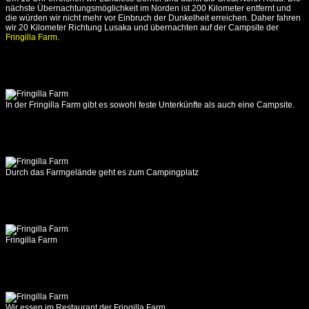
-
nächste Übernachtungsmöglichkeit im Norden ist 200 Kilometer entfernt und
Siavonga
die würden wir nicht mehr vor Einbruch der Dunkelheit erreichen. Daher fahren
wir 20 Kilometer Richtung Lusaka und übernachten auf der Campsite der
Fringilla Farm
.
18.10.2017
Siavonga
-
Livingstone
19.10.2017
In der Fringilla Farm gibt es sowohl feste Unterkünfte als auch eine Campsite.
Livingstone
20.10.2017
Livingstone
-
Durch das Farmgelände geht es zum Campingplatz
München
21.10.2017
München
-
Graz
Fringilla Farm
Wir essen im Restaurant der Fringilla Farm.