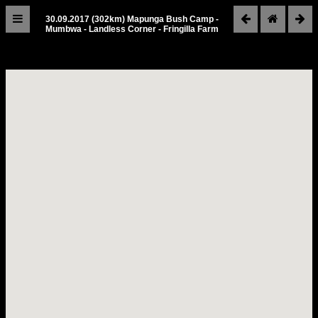
30.09.2017 (302km) Mapunga Bush Camp -
Mumbwa - Landless Corner - Fringilla Farm
Zambia
2017
Reiseroute
22.09.2017
Graz
-
Johannesburg
23.09.2017
Johannesburg
-
Livingstone
24.09.2017
Livingstone
25.09.2017
Livingstone
-
Hippo