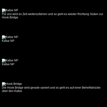
-
Chifunda
Community
Für uns wird es Zeit weiterzufahren und so geht es wieder Richtung Süden zur
Camp
Hook Bridge.
06.10.2017
Chifunda
Community
Camp
-
Kafue NP
Chipuka
Community
Camp
07.10.2017
Kafue NP
Chipuka
Community
Camp
-
Zikomo
Camp
Die Hook Bridge wird gerade saniert und so geht es auf einer Behelfsbrücke
über den Kafue.
08.10.2017
Zikomo
Camp