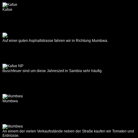
09.10.2017
Kafue
Zikomo
Camp
-
Wildlife
Camp
Auf einer guten Asphaltstrasse fahren wir in Richtung Mumbwa.
10.10.2017
Wildlife
Camp
11.10.2017
Buschfeuer sind um diese Jahreszeit in Sambia sehr häufig.
Wildlife
Camp
12.10.2017
Wildlife
Camp
Mumbwa
-
Croc
Valley
Camp
13.10.2017
An einem der vielen Verkaufsstände neben der Straße kaufen wir Tomaten und
Erdnüsse.
Croc