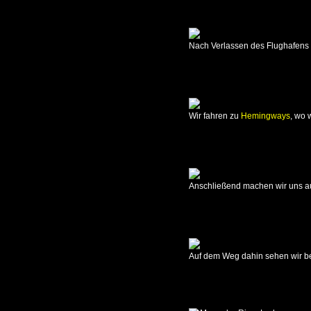
Bay
26.09.2017
Hippo
Nach Verlassen des Flughafens 
Bay
-
Kasabushi
27.09.2017
Kasabushi
Wir fahren zu
Hemingways
, wo 
28.09.2017
Kasabushi
-
Mapunga
Anschließend machen wir uns au
Bush
Camp
29.09.2017
Mapunga
Bush
Auf dem Weg dahin sehen wir ber
Camp
30.09.2017
Mapunga
Bush