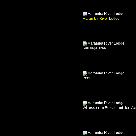
-
Chifunda
Community
Camp
Maramba River Lodge
06.10.2017
Chifunda
Community
Camp
Sausage Tree
-
Chipuka
Community
Camp
07.10.2017
Pool
Chipuka
Community
Camp
-
Zikomo
Wir essen im Restaurant der Ma
Camp
08.10.2017
Zikomo
Camp