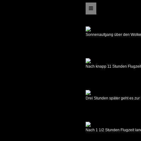
Zambia
2017
Sonnenaufgang über den Wolke
Reiseroute
22.09.2017
Graz
-
Johannesburg
Nach knapp 11 Stunden Flugzeit
23.09.2017
Johannesburg
-
Livingstone
Drei Stunden später geht es zur
24.09.2017
Livingstone
25.09.2017
Livingstone
Nach 1 1/2 Stunden Flugzeit la
-
Hippo