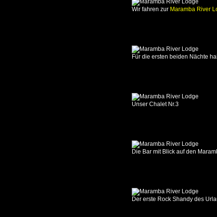
Camp
Wir fahren zur
Maramba River L
-
Fringilla
01.10.2017
Fringilla
Für die ersten beiden Nächte h
-
Kapishya
02.10.2017
Kapishya
Unser Chalet Nr.3
03.10.2017
Kapishya
-
Buffalo
Camp
Die Bar mit Blick auf den Maram
04.10.2017
Buffalo
Camp
05.10.2017
Der erste Rock Shandy des Urla
Buffalo
Camp