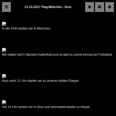
21.10.2017 Flug München - Graz
Zambia
2017
In der Früh landen wir in München.
Reiseroute
22.09.2017
Graz
-
Johannesburg
Wir haben fast 5 Stunden Aufenthalt und so gibt es zuerst einmal ein Frühstück.
23.09.2017
Johannesburg
-
Livingstone
Kurz nach 12 Uhr starten wir zu unserer letzten Etappe.
24.09.2017
Livingstone
25.09.2017
Livingstone
Um 13 Uhr landen wir in Graz und sind damit wieder zu Hause.
-
Hippo