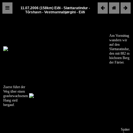
11.07.2006 (158km) Eiði - Slættaratindur -
Tórshavn - Vestmannabjørgini - Eiði
Island
2006
Reiseroute
Am Vormittag
wandern wir
auf den
Dänemark
Slættaratindur,
den mit 882 m
06.07.2006
höchsten Berg
Salzburg
der Färöer.
-
Aabenraa
07.07.2006
Aabenraa
Zuerst führt der
Weg über einen
-
grasbewachsenen
Sæby
Hang steil
bergauf.
08.07.2006
Sæby
-
Norröna
Später