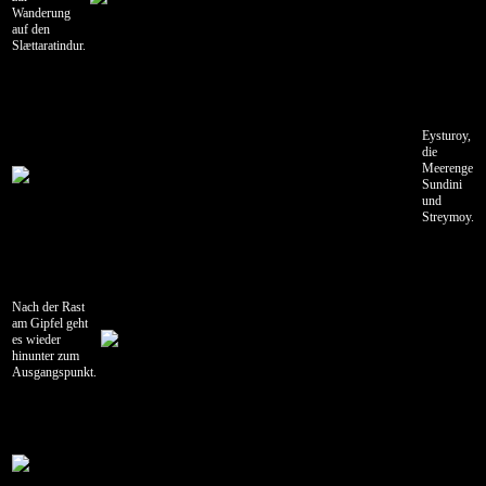
Hanstholm
Wanderung
-
auf den
Salzburg
Slættaratindur.
Isländische
Autos
Eysturoy,
die
Meerenge
Sundini
und
Streymoy.
Nach der Rast
am Gipfel geht
es wieder
hinunter zum
Ausgangspunkt.