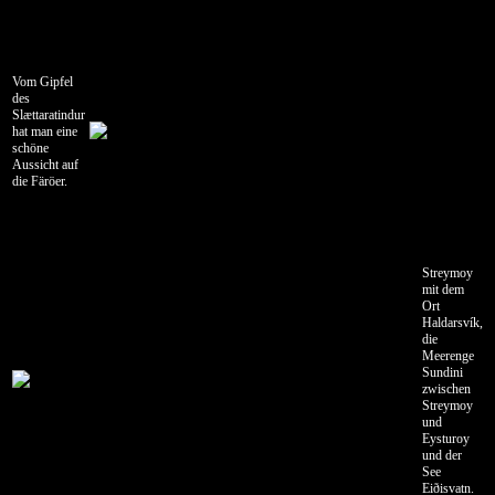
Seyðisfjörður
-
Borgarfjörður
eystri
Vom Gipfel
des
15.07.2006
Slættaratindur
Borgarfjörður
hat man eine
eystri
schöne
Aussicht auf
-
die Färöer.
Eskifjörður
16.07.2006
Eskifjörður
-
Streymoy
Höfn
mit dem
Ort
17.07.2006
Haldarsvík,
die
Höfn
Meerenge
-
Sundini
Kirkjubæjarklaustur
zwischen
Streymoy
18.07.2006
und
Kirkjubæjarklaustur
Eysturoy
und der
-
See
Vík
Eiðisvatn.