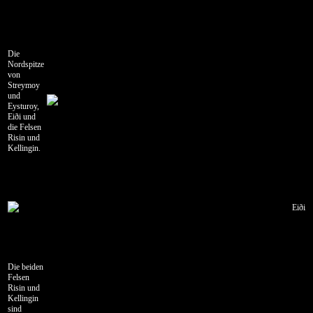
19.07.2006
Vík
-
Árnes
Die
Nordspitze
20.07.2006
von
Streymoy
Árnes
und
-
Eysturoy,
Reykjavík
Eiði und
die Felsen
21.07.2006
Risin und
Kellingin.
Reykjavík
22.07.2006
Reykjavík
-
Eiði
Siglufjörður
23.07.2006
Siglufjörður
-
Die beiden
Akureyri
Felsen
Risin und
24.07.2006
Kellingin
Akureyri
sind