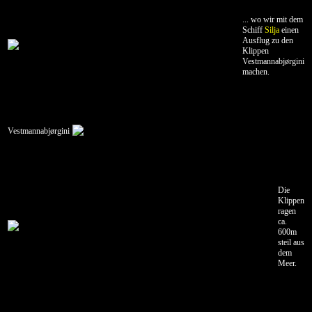
... wo wir mit dem
Schiff
Silja
einen
Ausflug zu den
Klippen
Vestmannabjørgini
machen.
Vestmannabjørgini
Die
Klippen
ragen
ca.
600m
steil aus
dem
Meer.