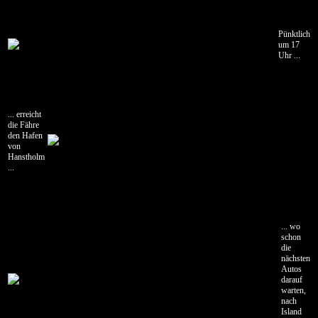
09.07.2006
Norröna
Pünktlich
Färöer
um 17
Uhr ...
10.07.2006
Tórshavn
-
Eiði
... erreicht
die Fähre
11.07.2006
den Hafen
Eiði
von
Hanstholm
12.07.2006
...
Eiði
-
Norröna
Island
... wo
schon
die
13.07.2006
nächsten
Norröna
Autos
-
darauf
Seyðisfjörður
warten,
nach
14.07.2006
Island