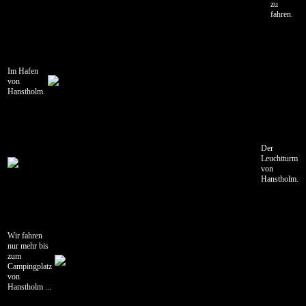
zu
Seyðisfjörður
fahren.
-
Borgarfjörður
eystri
15.07.2006
Im Hafen
Borgarfjörður
von
eystri
Hanstholm.
-
Eskifjörður
16.07.2006
Der
Eskifjörður
Leuchtturm
-
von
Höfn
Hanstholm.
17.07.2006
Höfn
-
Kirkjubæjarklaustur
Wir fahren
nur mehr bis
zum
18.07.2006
Campingplatz
Kirkjubæjarklaustur
von
-
Hanstholm ...
Vík