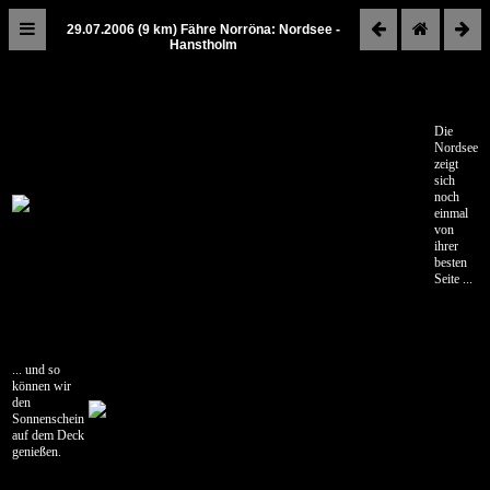
29.07.2006 (9 km) Fähre Norröna: Nordsee -
Hanstholm
Island
2006
Reiseroute
Die
Nordsee
zeigt
Dänemark
sich
noch
06.07.2006
einmal
Salzburg
von
-
ihrer
besten
Aabenraa
Seite ...
07.07.2006
Aabenraa
-
Sæby
... und so
können wir
08.07.2006
den
Sæby
Sonnenschein
auf dem Deck
-
genießen.
Norröna