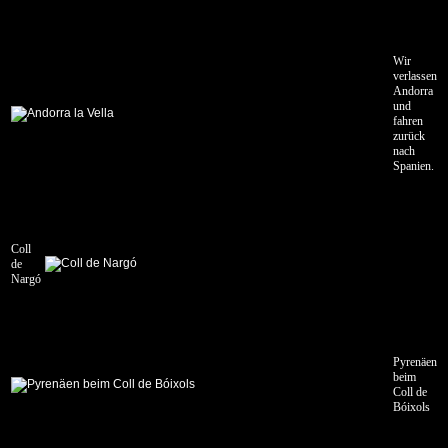
Wir
verlassen
Andorra
und
fahren
zurück
nach
Spanien.
Coll
de
Nargó
Pyrenäen
beim
Coll de
Bóixols