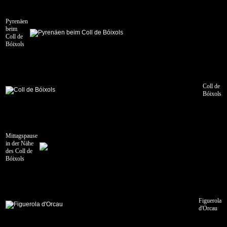
Pyrenäen
beim
Coll de
Bóixols
Coll de
Bóixols
Mittagspause
in der Nähe
des Coll de
Bóixols
Figuerola
d'Orcau