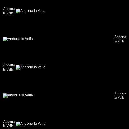
de
Ruidera
Andorra
-
la Vella
Zarautz
15.06.2013
Zarautz
Andorra
-
la Vella
Graz
Andorra
la Vella
Andorra
la Vella
Andorra
la Vella