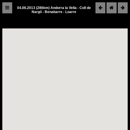
04.06.2013 (286km) Andorra la Vella - Coll de
Nargó - Benabarre - Loarre
Spanien
2013
Reiseroute
30.05.2013
Graz
-
Bad
Kissingen
31.05.2013
Bad
Kissingen
01.06.2013
Bad
Kissingen
-
Bourg
en
Bresse