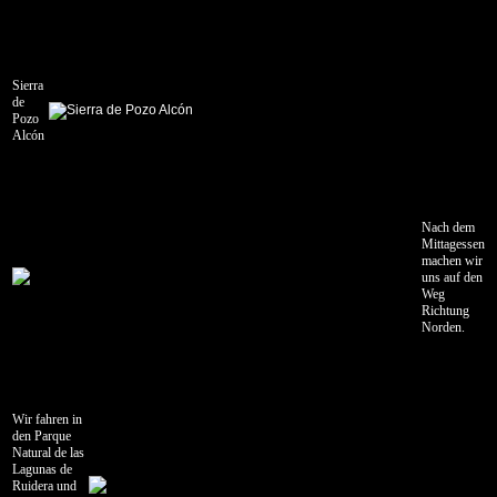
de
Ruidera
-
Zarautz
Sierra
de
15.06.2013
Pozo
Zarautz
Alcón
-
Graz
Nach dem
Mittagessen
machen wir
uns auf den
Weg
Richtung
Norden.
Wir fahren in
den Parque
Natural de las
Lagunas de
Ruidera und