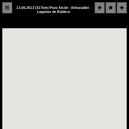
13.06.2013 (317km) Pozo Alcón - Almuradiel -
Lagunas de Ruidera
Spanien
2013
Reiseroute
30.05.2013
Graz
-
Bad
Kissingen
31.05.2013
Bad
Kissingen
01.06.2013
Bad
Kissingen
-
Bourg
en
Bresse