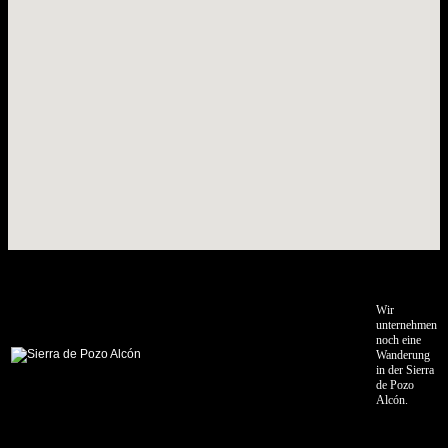
02.06.2013
Bourg
en
Bresse
-
Martres
Tolosane
03.06.2013
Martres
Tolosane
-
Andorra
04.06.2013
Andorra
-
Wir
Loarre
unternehmen
noch eine
Wanderung
05.06.2013
in der Sierra
Loarre
de Pozo
-
Alcón.
Villafranca